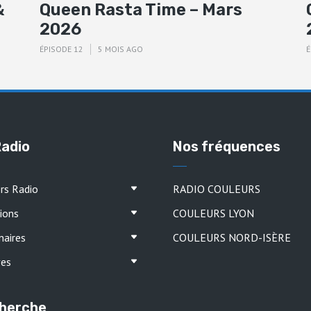
&
Queen Rasta Time – Mars
2026
ÉPISODE 12
5 MOIS AGO
É
Radio
Nos fréquences
ers Radio
RADIO COULEURS
ions
COULEURS LYON
naires
COULEURS NORD-ISÈRE
ves
herche