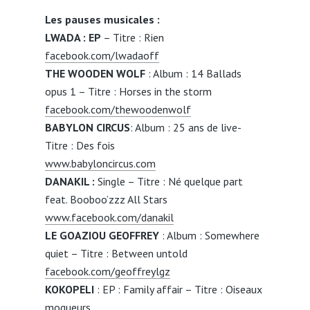
Les pauses musicales :
LWADA : EP
– Titre : Rien
facebook.com/lwadaoff
THE WOODEN WOLF
: Album : 14 Ballads
opus 1 – Titre : Horses in the storm
facebook.com/thewoodenwolf
BABYLON CIRCUS
: Album : 25 ans de live-
Titre : Des fois
www.babyloncircus.com
DANAKIL :
Single – Titre : Né quelque part
feat. Booboo’zzz All Stars
www.facebook.com/danakil
LE GOAZIOU GEOFFREY
: Album : Somewhere
quiet – Titre : Between untold
facebook.com/geoffreylgz
KOKOPELI
: EP : Family affair – Titre : Oiseaux
moqueurs