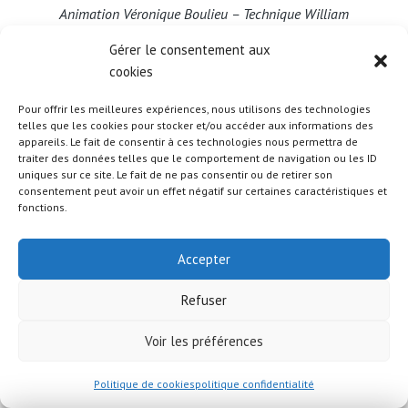
Animation Véronique Boulieu – Technique William
Guillem
Gérer le consentement aux
https://billetterie.lesabattoirs.fr
cookies
L’invité :
Pour offrir les meilleures expériences, nous utilisons des technologies
Thomas Prian
, directeur de la SMAC Les
telles que les cookies pour stocker et/ou accéder aux informations des
appareils. Le fait de consentir à ces technologies nous permettra de
Abattoirs à Bourgoin-Jallieu
traiter des données telles que le comportement de navigation ou les ID
uniques sur ce site. Le fait de ne pas consentir ou de retirer son
Les pauses musicales :
consentement peut avoir un effet négatif sur certaines caractéristiques et
fonctions.
– Mustang,
le titre Aérosol
2mn44
– Emma Peters,
le titre Multicolore
2mn58
Accepter
– Les Fatals Picards,
le titre Le syndrome de
Göteborg
4mn17
Refuser
– Delgrès,
le titre A la fin
Voir les préférences
Émission N°362 – Vendredi 24 janvier 2025
Politique de cookies
politique confidentialité