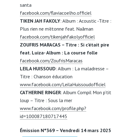
santa
facebook.com/flaviacoelho.officiel
TIKEN JAH FAKOLY
: Album : Acoustic -Titre :
Plus rien ne m’étonne feat. Naâman
facebook.com/tikenjahfakolyofficiel
ZOUFRIS MARACAS – Titre : Si c’était pire
feat. Luiza- Album : La course folle
facebook.com/ZoufrisMaracas
LEILA HUISSOUD
: Album : La maladresse –
Titre : Chanson éducation
www.facebook.com/LeilaHuissoudofficiel
CATHERINE RINGER
: Album Compil Mon p’tit
loup – Titre : Sous la mer
www.facebook.com/profile.php?
id=100087180717445
Émission N°369 – Vendredi 14 mars 2025