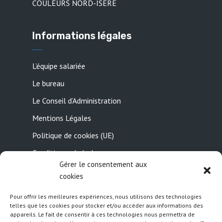
COULEURS NORD-ISÈRE
Informations légales
L’équipe salariée
Le bureau
Le Conseil d’Administration
Mentions Légales
Politique de cookies (UE)
Conditions générales
Gérer le consentement aux
Contactez-nous
cookies
Pour offrir les meilleures expériences, nous utilisons des technologies
Suivez nous
telles que les cookies pour stocker et/ou accéder aux informations des
appareils. Le fait de consentir à ces technologies nous permettra de