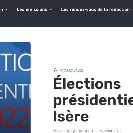
on
Les émissions
Les rendez-vous de la rédaction
INFOS LOCALES
Élections
présidenti
Isère
PAR
VÉRONIQUE BOULIEU
25 AVRIL 2022