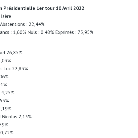
n Présidentielle 1er tour 10 Avril 2022
 Isère
– Abstentions : 22,44%
ancs : 1,60% Nuls : 0,48% Exprimés : 75,95%
el 26,85%
3,03%
-Luc 22,83%
,06%
,01%
e 4,25%
,53%
2,19%
Nicolas 2,13%
,89%
 0,72%