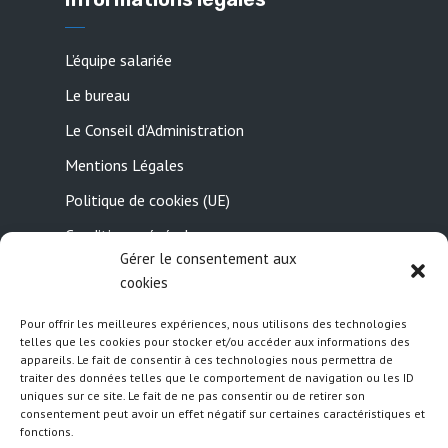
L’équipe salariée
Le bureau
Le Conseil d’Administration
Mentions Légales
Politique de cookies (UE)
Conditions générales
Gérer le consentement aux
Contactez-nous
cookies
Pour offrir les meilleures expériences, nous utilisons des technologies
Suivez nous
telles que les cookies pour stocker et/ou accéder aux informations des
appareils. Le fait de consentir à ces technologies nous permettra de
traiter des données telles que le comportement de navigation ou les ID
uniques sur ce site. Le fait de ne pas consentir ou de retirer son
consentement peut avoir un effet négatif sur certaines caractéristiques et
fonctions.