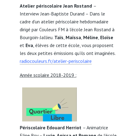
Atelier périscolaire Jean Rostand
–
Interview Jean-Baptiste Durand – Dans le
cadre d’un atelier périscolaire hebdomadaire
dirigé par Couleurs FM à l’école Jean Rostand à
Bourgoin-Jallieu.
Taïs
,
Maïssa
,
Méline
,
Eloïse
et
Eva
, élèves de cette école, vous proposent
les deux petites émissions qu’ils ont imaginées.
radiocouleurs.fr/atelier-periscolaire
Année scolaire 2018-2019 :
Périscolaire Edouard Herriot
– Animatrice
Eline Roy –
Lucie, Anissa et Romane
de l’école