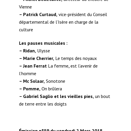
Vienne
– Patrick Curtaud,
vice-président du Conseil
départemental de l’Isère en charge de la
culture
Les pauses musicales :
– Ridan,
Ulysse
– Marie Cherrier,
Le temps des noyaux
– Jean Ferrat
La femme
,
est l’avenir de
l’homme
– Mc Solaar,
Sonotone
– Pomme,
On brûlera
– Gabriel Saglio et les vieilles pies,
un bout
de terre entre les doigts
Émission n°59 du vendredi 2 Mars 2018