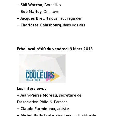
–
Sidi Watcho,
Bordeliko
–
Bob Marley
, One love
– Jacques Brel,
Il nous faut regarder
–
Charlotte Gainsbourg
, dans vos airs
Écho local n°60 du vendredi 9 Mars 2018
Les interviews :
– Jean-Pierre Moreau,
secrétaire de
l’association Philo & Partage,
– Claude Furminieux,
artiste
– Michel Belletante,
directeur du théâtre de