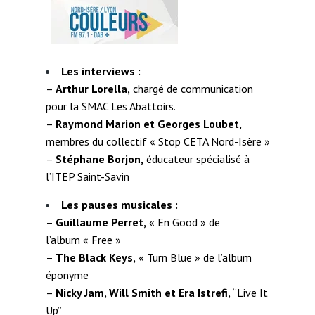
Les interviews :
–
Arthur Lorella,
chargé de communication
pour la SMAC Les Abattoirs.
–
Raymond Marion et Georges Loubet,
membres du collectif « Stop CETA Nord-Isère »
–
Stéphane Borjon,
éducateur spécialisé à
l’ITEP Saint-Savin
Les pauses musicales :
–
Guillaume Perret,
« En Good » de
l’album « Free »
–
The Black Keys,
« Turn Blue » de l’album
éponyme
–
Nicky Jam, Will Smith et Era Istrefi,
“Live It
Up”