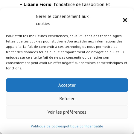
– Liliane Fiorio,
fondatrice de l’assocition Et
Colégram à Bourgoin-Jallieu
Gérer le consentement aux
http://etcolegram.free.fr
cookies
– Élise Chatelain,
musicienne compagnie le
plus petit espace possible
Pour offrir les meilleures expériences, nous utilisons des technologies
telles que les cookies pour stocker et/ou accéder aux informations des
– Gino Spirli,
président de l’association l’école
appareils. Le fait de consentir à ces technologies nous permettra de
de Nicolle à Villefontaine
traiter des données telles que le comportement de navigation ou les ID
uniques sur ce site. Le fait de ne pas consentir ou de retirer son
http://ecoledenicolle.livehost.fr
consentement peut avoir un effet négatif sur certaines caractéristiques et
fonctions.
Les pauses musicales :
– Michèle Bernard,
petit bout de femmes
Accepter
– Barbara,
dis quand reviendras-tu
– Les Locos,
N°2 Pièces et Accessoires de
Refuser
l’effet vapeur (collectif ARFI)
– Goran Brogovic,
bella ciao
Voir les préférences
– Mazalda,
whadi ana w galbi
Politique de cookies
politique confidentialité