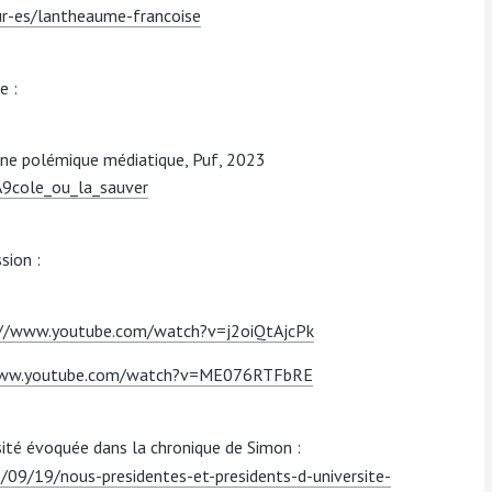
eur-es/lantheaume-francoise
e :
 Une polémique médiatique, Puf, 2023
9cole_ou_la_sauver
sion :
://www.youtube.com/watch?v=j2oiQtAjcPk
www.youtube.com/watch?v=ME076RTFbRE
rsité évoquée dans la chronique de Simon :
/09/19/nous-presidentes-et-presidents-d-universite-