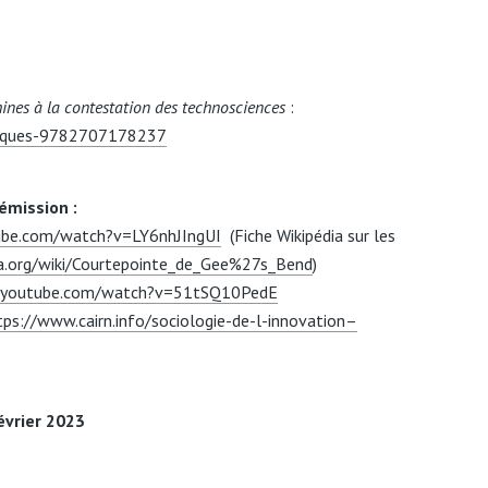
ines à la contestation des technosciences
:
itiques-9782707178237
émission :
ube.com/watch?v=LY6nhJIngUI
(Fiche Wikipédia sur les
dia.org/wiki/Courtepointe_de_Gee%27s_Bend
)
.youtube.com/watch?v=51tSQ10PedE
tps://www.cairn.info/sociologie-de-l-innovation–
évrier 2023