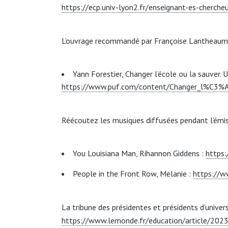
https://ecp.univ-lyon2.fr/enseignant-es-cherch
L’ouvrage recommandé par Françoise Lantheaum
Yann Forestier, Changer l’école ou la sauver.
https://www.puf.com/content/Changer_l%C3%A
Réécoutez les musiques diffusées pendant l’émis
You Louisiana Man, Rihannon Giddens :
https
People in the Front Row, Melanie :
https://
La tribune des présidentes et présidents d’unive
https://www.lemonde.fr/education/article/2023