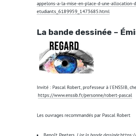
appelons-a-la-mise-en-place-d-une-allocation-
etudiants_6189959_1473685.html
La bande dessinée – Émi
Invité : Pascal Robert, professeur à l’ENSSIB, c
https://www.enssib.fr/personne/robert-pascal
Les ouvrages recommandés par Pascal Robert
Benoît Peeters,
Lire la bande dessinée
https:/