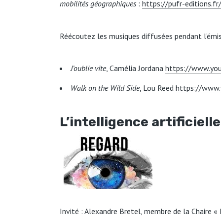
mobilités géographiques
:
https://pufr-editions.f
Réécoutez les musiques diffusées pendant l’émis
J’oublie vite
, Camélia Jordana
https://www.y
Walk on the Wild Side
, Lou Reed
https://www
L’intelligence artificiel
Invité : Alexandre Bretel, membre de la Chaire « É