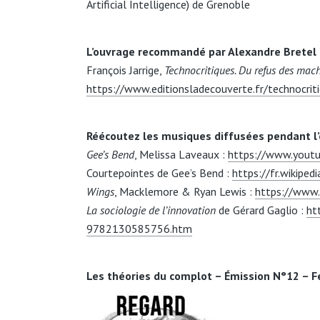
Artificial Intelligence) de Grenoble
L’ouvrage recommandé par Alexandre Bretel
François Jarrige,
Technocritiques. Du refus des mach
https://www.editionsladecouverte.fr/technocr
Réécoutez les musiques diffusées pendant l’
Gee’s Bend
, Melissa Laveaux :
https://www.yout
Courtepointes de Gee’s Bend :
https://fr.wikipe
Wings
, Macklemore & Ryan Lewis :
https://www
La sociologie de l’innovation
de Gérard Gaglio :
ht
9782130585756.htm
Les théories du complot – Émission N°12 – F