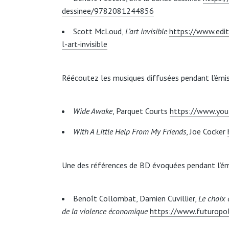
dessinee/9782081244856
Scott McLoud,
L’art invisible
https://www.editi
l-art-invisible
Réécoutez les musiques diffusées pendant l’émis
Wide Awake
, Parquet Courts
https://www.yo
With A Little Help From My Friends
, Joe Cocker
Une des références de BD évoquées pendant l’ém
Benoît Collombat, Damien Cuvillier,
Le choix 
de la violence économique
https://www.futuropo