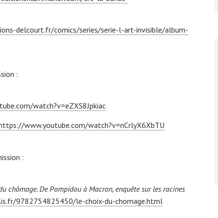
ons-delcourt.fr/comics/series/serie-l-art-invisible/album-
sion :
utube.com/watch?v=eZXS8Jpkiac
https://www.youtube.com/watch?v=nCrlyX6XbTU
ission :
du chômage. De Pompidou à Macron, enquête sur les racines
lis.fr/9782754825450/le-choix-du-chomage.html