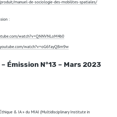
r/produit/manuel-de-sociologie-des-mobilites-spatiales/
sion :
outube.com/watch?v=QNNVNLoM4b0
.youtube.com/watch?v=oG6fayQBm9w
le – Émission N°13 – Mars 2023
thique & IA » du MIAI (Multidisciplinary Institute in