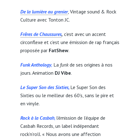
De la lumière au grenier
, Vintage sound & Rock
Culture avec Tonton JC.
Frêres de Chaussures
,
c’est avec un accent
circonflexe et c’est une émission de rap français
proposée par
FatShew
.
Funk Anthology
,
La
funk
de ses origines à nos
jours. Animation
DJ Vibe
.
Le Super Son des Sixties,
Le Super Son des
Sixties ou le meilleur des 60’s, sans le pire et
en vinyle.
Rock à la Casbah
,
l’émission de l’équipe de
Casbah Records, un label indépendant
rock’n’roll. « Nous avons une affection