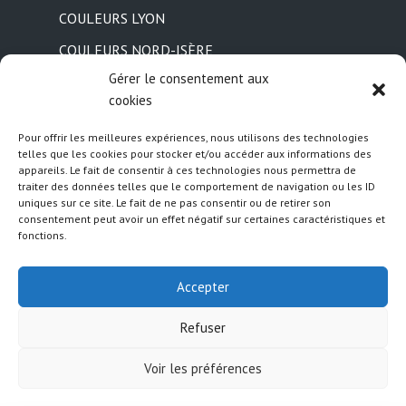
COULEURS LYON
COULEURS NORD-ISÈRE
Gérer le consentement aux
cookies
Informations légales
Pour offrir les meilleures expériences, nous utilisons des technologies
telles que les cookies pour stocker et/ou accéder aux informations des
L’équipe salariée
appareils. Le fait de consentir à ces technologies nous permettra de
traiter des données telles que le comportement de navigation ou les ID
Le bureau
uniques sur ce site. Le fait de ne pas consentir ou de retirer son
consentement peut avoir un effet négatif sur certaines caractéristiques et
Le Conseil d’Administration
fonctions.
Mentions Légales
Accepter
Politique de cookies (UE)
Conditions générales
Refuser
Contactez-nous
Voir les préférences