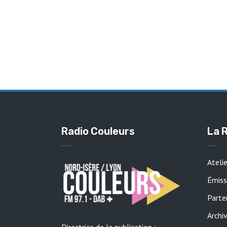
Radio Couleurs
La 
Ateli
Émiss
Parte
Archi
Directrice de la publication :