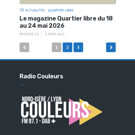
ACTUALITÉS
QUARTIER LIBRE
Le magazine Quartier libre du 18
au 24 mai 2026
ÉPISODE 19
3 MOIS AGO
Pagination
1
2
3
des
publications
Radio Couleurs