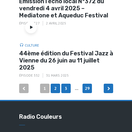
Émission l’écho local N°372 du
vendredi 4 avril 2025 –
Mediatone et Aqueduc Festival
ÉPISODE 327
2 AVRIL 2025
CULTURE
44ème édition du Festival Jazz à
Vienne du 26 juin au 11 juillet
2025
ÉPISODE 332
31 MARS 2025
Pagination
1
2
3
29
…
des
publications
Radio Couleurs