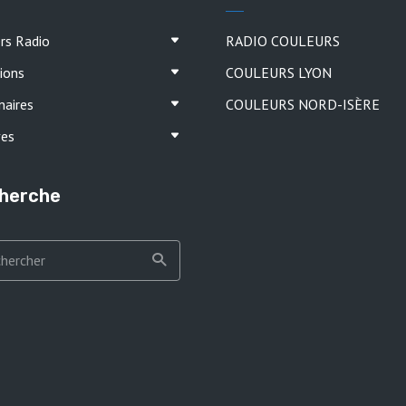
ers Radio
RADIO COULEURS
ions
COULEURS LYON
naires
COULEURS NORD-ISÈRE
ves
herche