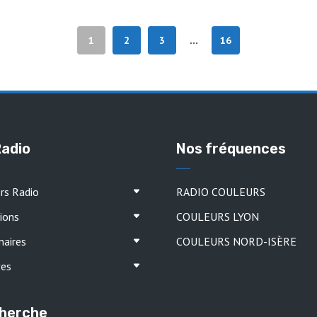
1
2
3
16
…
Radio
Nos fréquences
ers Radio
RADIO COULEURS
ions
COULEURS LYON
naires
COULEURS NORD-ISÈRE
ves
herche