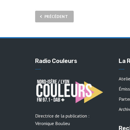
Pagination
PRÉCÉDENT
des
publications
Radio Couleurs
La 
Ateli
Émiss
Parte
Archi
Directrice de la publication :
Véronique Boulieu
Rec