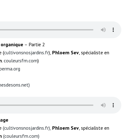
 organique
– Partie 2
e (
cultivonsnosjardins.fr
),
Phloem Sev
, spécialiste en
n
.
couleursfm.com
)
perma.org
mesdesons.net
)
rbage
e
(
cultivonsnosjardins.fr
),
Phloem Sev
, spécialiste en
en
(
couleursfm.com
)