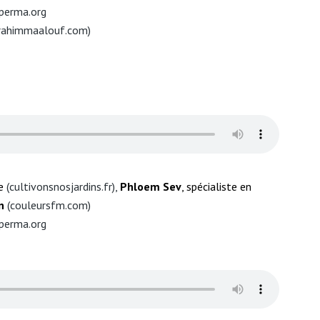
perma.org
brahimmaalouf.com
)
e
(
cultivonsnosjardins.fr
),
Phloem Sev
, spécialiste en
en
(
couleursfm.com
)
perma.org