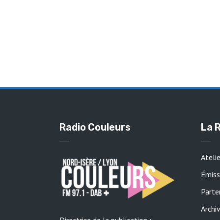
Radio Couleurs
La 
Ateli
Émiss
Parte
Archi
Directrice de la publication :