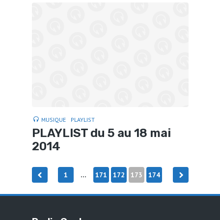
MUSIQUE
PLAYLIST
PLAYLIST du 5 au 18 mai
2014
Pagination
1
171
172
173
174
…
des
publications