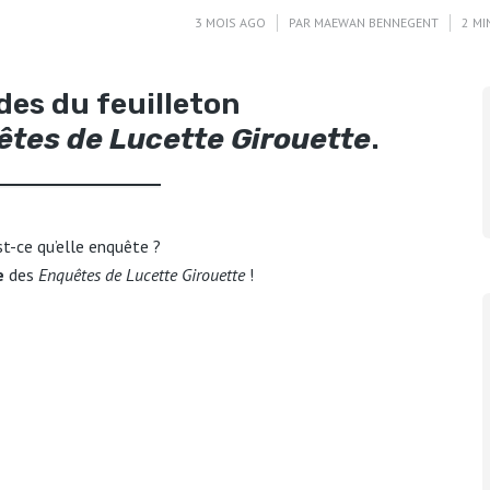
3 MOIS AGO
PAR
MAEWAN BENNEGENT
2 MI
des du feuilleton
êtes de Lucette Girouette
.
st-ce qu’elle enquête ?
e
des
Enquêtes de Lucette Girouette
!