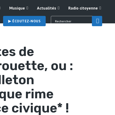
Musique
Actualités
Radio citoyenne
▶︎ ÉCOUTEZ-NOUS
es de
ouette, ou :
lleton
que rime
e civique* !