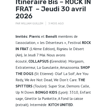
Itinéraire Bis – ROCK IN
FRAT – Jeudi 30 avril
2026
PAR
WILLIAM GUILLEM
3 MOIS AGO
Invités
:
Pierric
et
Benoît
membres de
l’association, « les Déserteurs », Festival
ROCK
IN FRAT
(14ème Edition), Rignieu le Désert
(Ain), le Jeudi 7 Mai. Nous avons
écouté,
COLLAPSUS (
Grenoble): Morgasm,
Extraterreur, La Gueulante, Amazoomia.
SHOP
THE DOGS
(St Etienne): Olaf La Soif, Are You
Redy, We Are Not Dead, We Don’t Care.
THE
SPITTERS
(Toulon): Super Star, Demons Calle,
Up N Down.
BONGO KIDS
(Lyon): 3310, Enfant
sage, Ginette la Punkette, A fond la caisse
(extrait). Intermède :
KITCH UNITED
.